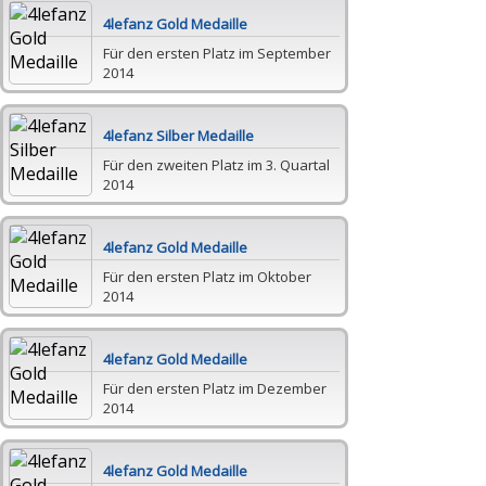
4lefanz Gold Medaille
Für den ersten Platz im September
2014
4lefanz Silber Medaille
Für den zweiten Platz im 3. Quartal
2014
4lefanz Gold Medaille
Für den ersten Platz im Oktober
2014
4lefanz Gold Medaille
Für den ersten Platz im Dezember
2014
4lefanz Gold Medaille