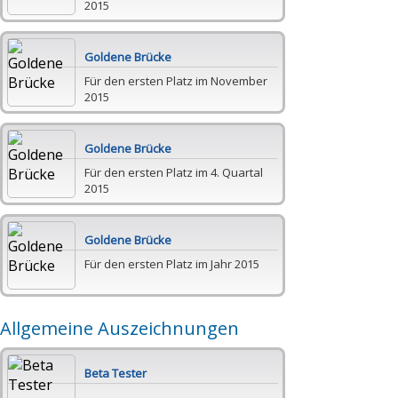
2015
Goldene Brücke
Für den ersten Platz im November
2015
Goldene Brücke
Für den ersten Platz im 4. Quartal
2015
Goldene Brücke
Für den ersten Platz im Jahr 2015
Allgemeine Auszeichnungen
Beta Tester