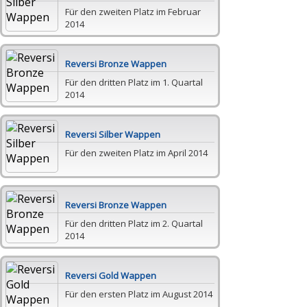
Für den zweiten Platz im Februar
2014
Reversi Bronze Wappen
Für den dritten Platz im 1. Quartal
2014
Reversi Silber Wappen
Für den zweiten Platz im April 2014
Reversi Bronze Wappen
Für den dritten Platz im 2. Quartal
2014
Reversi Gold Wappen
Für den ersten Platz im August 2014