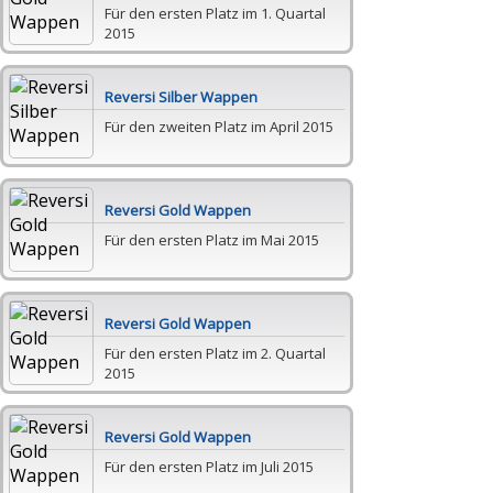
Für den ersten Platz im 1. Quartal
2015
Reversi Silber Wappen
Für den zweiten Platz im April 2015
Reversi Gold Wappen
Für den ersten Platz im Mai 2015
Reversi Gold Wappen
Für den ersten Platz im 2. Quartal
2015
Reversi Gold Wappen
Für den ersten Platz im Juli 2015