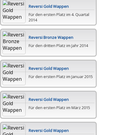
Reversi Gold Wappen
Für den ersten Platz im 4. Quartal
2014
Reversi Bronze Wappen
Für den dritten Platz im Jahr 2014
Reversi Gold Wappen
Für den ersten Platz im Januar 2015
Reversi Gold Wappen
Für den ersten Platz im März 2015
Reversi Gold Wappen