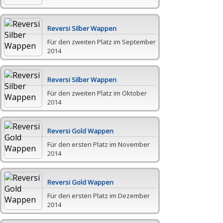
Reversi Silber Wappen
Für den zweiten Platz im September
2014
Reversi Silber Wappen
Für den zweiten Platz im Oktober
2014
Reversi Gold Wappen
Für den ersten Platz im November
2014
Reversi Gold Wappen
Für den ersten Platz im Dezember
2014