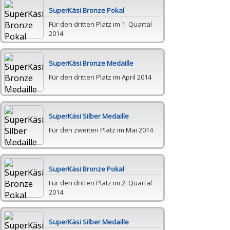
SuperKäsi Bronze Pokal
Für den dritten Platz im 1. Quartal
2014
SuperKäsi Bronze Medaille
Für den dritten Platz im April 2014
SuperKäsi Silber Medaille
Für den zweiten Platz im Mai 2014
SuperKäsi Bronze Pokal
Für den dritten Platz im 2. Quartal
2014
SuperKäsi Silber Medaille