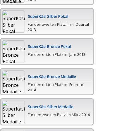
SuperKäsi Silber Pokal
Für den zweiten Platz im 4. Quartal
2013
SuperKäsi Bronze Pokal
Für den dritten Platz im Jahr 2013
SuperKäsi Bronze Medaille
Für den dritten Platz im Februar
2014
SuperKäsi Silber Medaille
Für den zweiten Platz im März 2014