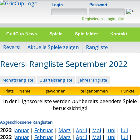
Login
Passwort
Registrieren
Login-Hilfe
|
GridCup News
Spiele
Spielfelder
Kontakt
Reversi
Aktuelle Spiele zeigen
Rangliste
Reversi Rangliste September 2022
Monatsrangliste
Quartalsrangliste
Jahresrangliste
Platz
Name
gewonnen
teilgenommen
Punkte
In der Highscoreliste werden
nur
bereits beendete Spiele
berücksichtigt!
Abgeschlossene Ranglisten
2026:
Januar
|
Februar
|
März
|
April
|
Mai
|
Juni
|
Juli
2025:
Januar
|
Februar
|
März
|
April
|
Mai
|
Juni
|
Juli
|