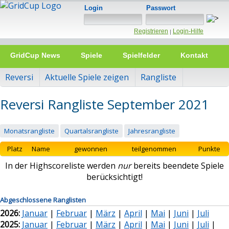
Login
Passwort
Registrieren
Login-Hilfe
|
GridCup News
Spiele
Spielfelder
Kontakt
Reversi
Aktuelle Spiele zeigen
Rangliste
Reversi Rangliste September 2021
Monatsrangliste
Quartalsrangliste
Jahresrangliste
Platz
Name
gewonnen
teilgenommen
Punkte
In der Highscoreliste werden
nur
bereits beendete Spiele
berücksichtigt!
Abgeschlossene Ranglisten
2026:
Januar
|
Februar
|
März
|
April
|
Mai
|
Juni
|
Juli
2025:
Januar
|
Februar
|
März
|
April
|
Mai
|
Juni
|
Juli
|