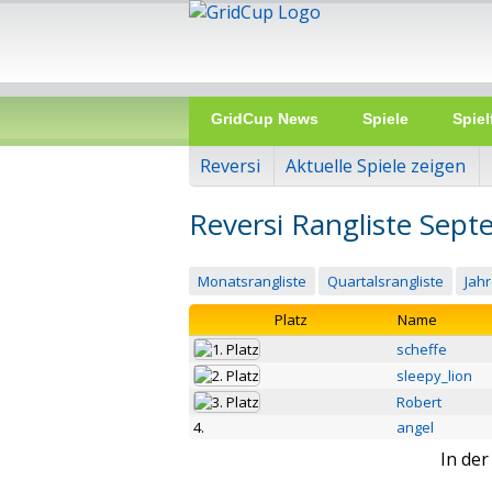
GridCup News
Spiele
Spiel
Reversi
Aktuelle Spiele zeigen
Reversi Rangliste Sep
Monatsrangliste
Quartalsrangliste
Jahr
Platz
Name
scheffe
sleepy_lion
Robert
4.
angel
In de