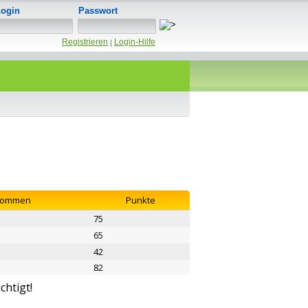
Login
Passwort
Registrieren
Login-Hilfe
|
enommen
Punkte
75
65
42
82
chtigt!