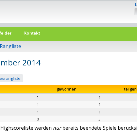
felder
Kontakt
Rangliste
tember 2014
esrangliste
gewonnen
teilg
1
1
1
1
1
1
0
3
r Highscoreliste werden
nur
bereits beendete Spiele berücksi