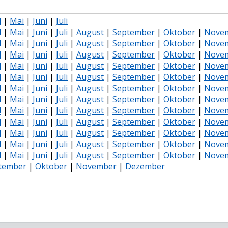
l
|
Mai
|
Juni
|
Juli
l
|
Mai
|
Juni
|
Juli
|
August
|
September
|
Oktober
|
Nove
l
|
Mai
|
Juni
|
Juli
|
August
|
September
|
Oktober
|
Nove
l
|
Mai
|
Juni
|
Juli
|
August
|
September
|
Oktober
|
Nove
l
|
Mai
|
Juni
|
Juli
|
August
|
September
|
Oktober
|
Nove
l
|
Mai
|
Juni
|
Juli
|
August
|
September
|
Oktober
|
Nove
l
|
Mai
|
Juni
|
Juli
|
August
|
September
|
Oktober
|
Nove
l
|
Mai
|
Juni
|
Juli
|
August
|
September
|
Oktober
|
Nove
l
|
Mai
|
Juni
|
Juli
|
August
|
September
|
Oktober
|
Nove
l
|
Mai
|
Juni
|
Juli
|
August
|
September
|
Oktober
|
Nove
l
|
Mai
|
Juni
|
Juli
|
August
|
September
|
Oktober
|
Nove
l
|
Mai
|
Juni
|
Juli
|
August
|
September
|
Oktober
|
Nove
l
|
Mai
|
Juni
|
Juli
|
August
|
September
|
Oktober
|
Nove
tember
|
Oktober
|
November
|
Dezember