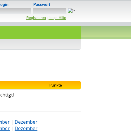
Login
Passwort
Registrieren
Login-Hilfe
|
Punkte
chtigt!
mber
|
Dezember
mber
|
Dezember