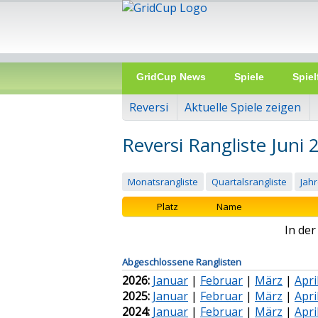
GridCup News
Spiele
Spiel
Reversi
Aktuelle Spiele zeigen
Reversi Rangliste Juni 
Monatsrangliste
Quartalsrangliste
Jahr
Platz
Name
In de
Abgeschlossene Ranglisten
2026:
Januar
|
Februar
|
März
|
Apri
2025:
Januar
|
Februar
|
März
|
Apri
2024:
Januar
|
Februar
|
März
|
Apri