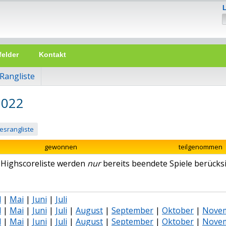
felder
Kontakt
Rangliste
2022
esrangliste
gewonnen
teilgenommen
r Highscoreliste werden
nur
bereits beendete Spiele berücksi
l
|
Mai
|
Juni
|
Juli
l
|
Mai
|
Juni
|
Juli
|
August
|
September
|
Oktober
|
Nove
l
|
Mai
|
Juni
|
Juli
|
August
|
September
|
Oktober
|
Nove