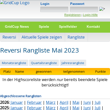
Login
Passwort
Registrieren
Login-Hilfe
|
GridCup News
Spiele
Spielfelder
Kontakt
Reversi
Aktuelle Spiele zeigen
Rangliste
Reversi Rangliste Mai 2023
Monatsrangliste
Quartalsrangliste
Jahresrangliste
Platz
Name
gewonnen
teilgenommen
Punkte
In der Highscoreliste werden
nur
bereits beendete Spiele
berücksichtigt!
Abgeschlossene Ranglisten
2026:
Januar
|
Februar
|
März
|
April
|
Mai
|
Juni
|
Juli
2025:
Januar
|
Februar
|
März
|
April
|
Mai
|
Juni
|
Juli
|