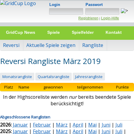
Login
Passwort
Registrieren
Login-Hilfe
|
GridCup News
Spiele
Spielfelder
Kontakt
Reversi
Aktuelle Spiele zeigen
Rangliste
Reversi Rangliste März 2019
Monatsrangliste
Quartalsrangliste
Jahresrangliste
Platz
Name
gewonnen
teilgenommen
Punkte
In der Highscoreliste werden
nur
bereits beendete Spiele
berücksichtigt!
Abgeschlossene Ranglisten
2026:
Januar
|
Februar
|
März
|
April
|
Mai
|
Juni
|
Juli
2025:
Januar
|
Februar
|
März
|
April
|
Mai
|
Juni
|
Juli
|