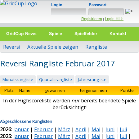
Login
Passwort
Registrieren
Login-Hilfe
|
GridCup News
Spiele
Spielfelder
Kontakt
Reversi
Aktuelle Spiele zeigen
Rangliste
Reversi Rangliste Februar 2017
Monatsrangliste
Quartalsrangliste
Jahresrangliste
Platz
Name
gewonnen
teilgenommen
Punkte
In der Highscoreliste werden
nur
bereits beendete Spiele
berücksichtigt!
Abgeschlossene Ranglisten
2026:
Januar
|
Februar
|
März
|
April
|
Mai
|
Juni
|
Juli
2025:
Januar
|
Februar
|
März
|
April
|
Mai
|
Juni
|
Juli
|