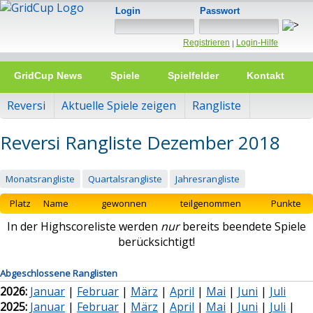
Login
Passwort
Registrieren
Login-Hilfe
|
GridCup News
Spiele
Spielfelder
Kontakt
Reversi
Aktuelle Spiele zeigen
Rangliste
Reversi Rangliste Dezember 2018
Monatsrangliste
Quartalsrangliste
Jahresrangliste
Platz
Name
gewonnen
teilgenommen
Punkte
In der Highscoreliste werden
nur
bereits beendete Spiele
berücksichtigt!
Abgeschlossene Ranglisten
2026:
Januar
|
Februar
|
März
|
April
|
Mai
|
Juni
|
Juli
2025:
Januar
|
Februar
|
März
|
April
|
Mai
|
Juni
|
Juli
|