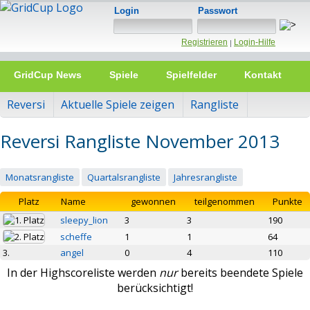
Login
Passwort
Registrieren
Login-Hilfe
|
GridCup News
Spiele
Spielfelder
Kontakt
Reversi
Aktuelle Spiele zeigen
Rangliste
Reversi Rangliste November 2013
Monatsrangliste
Quartalsrangliste
Jahresrangliste
Platz
Name
gewonnen
teilgenommen
Punkte
sleepy_lion
3
3
190
scheffe
1
1
64
3.
angel
0
4
110
In der Highscoreliste werden
nur
bereits beendete Spiele
berücksichtigt!