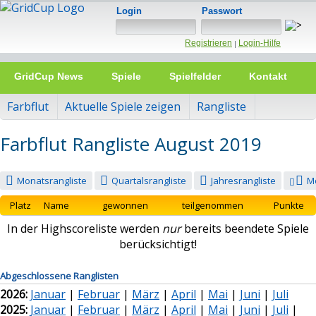
Login
Passwort
Registrieren
Login-Hilfe
|
GridCup News
Spiele
Spielfelder
Kontakt
Farbflut
Aktuelle Spiele zeigen
Rangliste
Farbflut Rangliste August 2019
Monatsrangliste
Quartalsrangliste
Jahresrangliste
M
Platz
Name
gewonnen
teilgenommen
Punkte
In der Highscoreliste werden
nur
bereits beendete Spiele
berücksichtigt!
Abgeschlossene Ranglisten
2026:
Januar
|
Februar
|
März
|
April
|
Mai
|
Juni
|
Juli
2025:
Januar
|
Februar
|
März
|
April
|
Mai
|
Juni
|
Juli
|