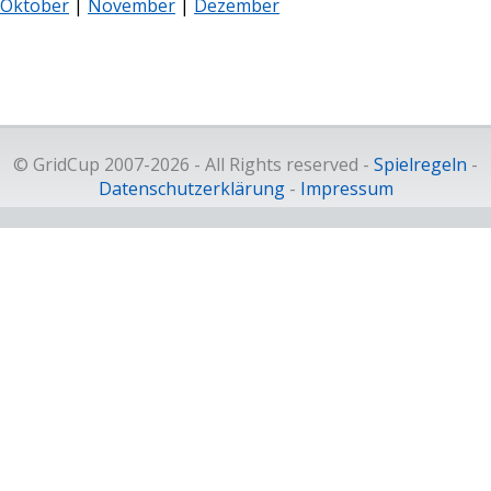
Oktober
|
November
|
Dezember
© GridCup 2007-2026 - All Rights reserved -
Spielregeln
-
Datenschutzerklärung
-
Impressum