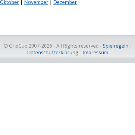
Oktober
|
November
|
Dezember
© GridCup 2007-2026 - All Rights reserved -
Spielregeln
-
Datenschutzerklärung
-
Impressum