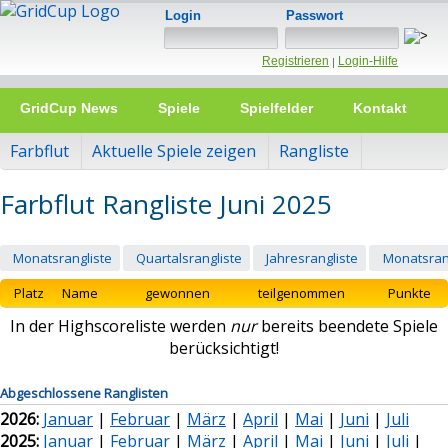
Login
Passwort
Registrieren
Login-Hilfe
|
GridCup News
Spiele
Spielfelder
Kontakt
Farbflut
Aktuelle Spiele zeigen
Rangliste
Farbflut Rangliste Juni 2025
Monatsrangliste
Quartalsrangliste
Jahresrangliste
Monatsran
Platz
Name
gewonnen
teilgenommen
Punkte
In der Highscoreliste werden
nur
bereits beendete Spiele
berücksichtigt!
Abgeschlossene Ranglisten
2026:
Januar
|
Februar
|
März
|
April
|
Mai
|
Juni
|
Juli
2025:
Januar
|
Februar
|
März
|
April
|
Mai
|
Juni
|
Juli
|