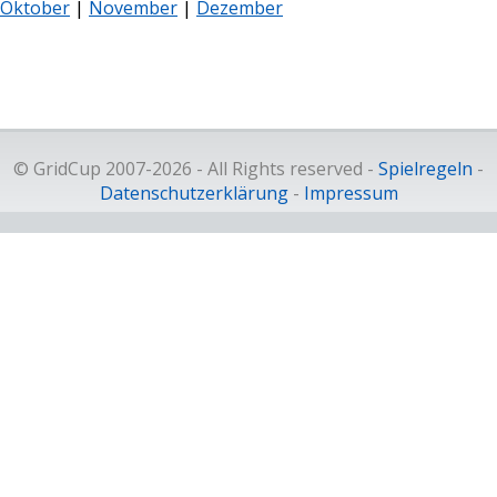
Oktober
|
November
|
Dezember
© GridCup 2007-2026 - All Rights reserved -
Spielregeln
-
Datenschutzerklärung
-
Impressum