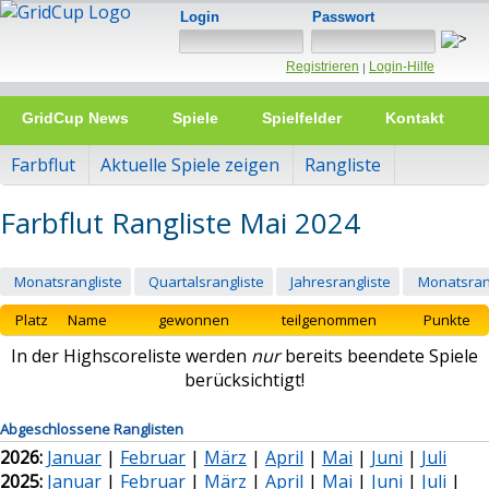
Login
Passwort
Registrieren
Login-Hilfe
|
GridCup News
Spiele
Spielfelder
Kontakt
Farbflut
Aktuelle Spiele zeigen
Rangliste
Farbflut Rangliste Mai 2024
Monatsrangliste
Quartalsrangliste
Jahresrangliste
Monatsran
Platz
Name
gewonnen
teilgenommen
Punkte
In der Highscoreliste werden
nur
bereits beendete Spiele
berücksichtigt!
Abgeschlossene Ranglisten
2026:
Januar
|
Februar
|
März
|
April
|
Mai
|
Juni
|
Juli
2025:
Januar
|
Februar
|
März
|
April
|
Mai
|
Juni
|
Juli
|