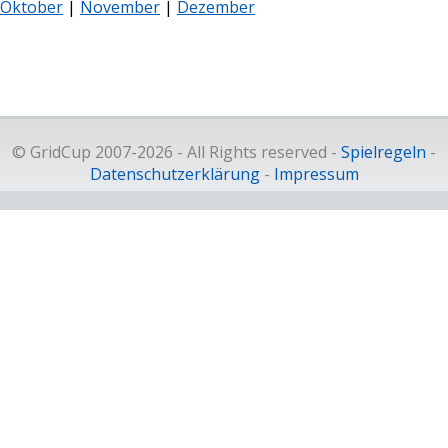
Oktober
|
November
|
Dezember
© GridCup 2007-2026 - All Rights reserved -
Spielregeln
-
Datenschutzerklärung
-
Impressum