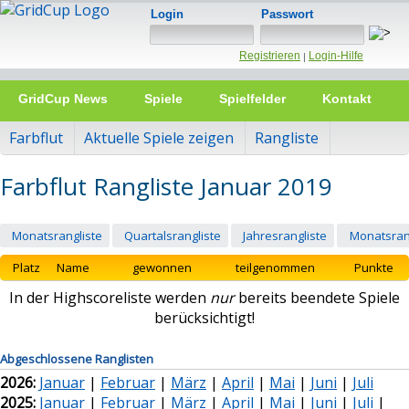
Login
Passwort
Registrieren
Login-Hilfe
|
GridCup News
Spiele
Spielfelder
Kontakt
Farbflut
Aktuelle Spiele zeigen
Rangliste
Farbflut Rangliste Januar 2019
Monatsrangliste
Quartalsrangliste
Jahresrangliste
Monatsran
Platz
Name
gewonnen
teilgenommen
Punkte
In der Highscoreliste werden
nur
bereits beendete Spiele
berücksichtigt!
Abgeschlossene Ranglisten
2026:
Januar
|
Februar
|
März
|
April
|
Mai
|
Juni
|
Juli
2025:
Januar
|
Februar
|
März
|
April
|
Mai
|
Juni
|
Juli
|