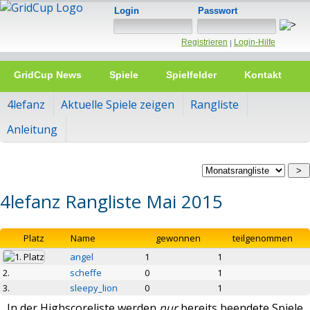
Login
Passwort
Registrieren
Login-Hilfe
|
GridCup News
Spiele
Spielfelder
Kontakt
4lefanz
Aktuelle Spiele zeigen
Rangliste
Anleitung
4lefanz Rangliste Mai 2015
Platz
Name
gewonnen
teilgenommen
angel
1
1
2.
scheffe
0
1
3.
sleepy_lion
0
1
In der Highscoreliste werden
nur
bereits beendete Spiele