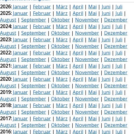
2026:
Januar
|
Februar
|
März
|
April
|
Mai
|
Juni
|
Juli
2025:
Januar
|
Februar
|
März
|
April
|
Mai
|
Juni
|
Juli
|
August
|
September
|
Oktober
|
November
|
Dezember
2024:
Januar
|
Februar
|
März
|
April
|
Mai
|
Juni
|
Juli
|
August
|
September
|
Oktober
|
November
|
Dezember
2023:
Januar
|
Februar
|
März
|
April
|
Mai
|
Juni
|
Juli
|
August
|
September
|
Oktober
|
November
|
Dezember
2022:
Januar
|
Februar
|
März
|
April
|
Mai
|
Juni
|
Juli
|
August
|
September
|
Oktober
|
November
|
Dezember
2021:
Januar
|
Februar
|
März
|
April
|
Mai
|
Juni
|
Juli
|
August
|
September
|
Oktober
|
November
|
Dezember
2020:
Januar
|
Februar
|
März
|
April
|
Mai
|
Juni
|
Juli
|
August
|
September
|
Oktober
|
November
|
Dezember
2019:
Januar
|
Februar
|
März
|
April
|
Mai
|
Juni
|
Juli
|
August
|
September
|
Oktober
|
November
|
Dezember
2018:
Januar
|
Februar
|
März
|
April
|
Mai
|
Juni
|
Juli
|
August
|
September
|
Oktober
|
November
|
Dezember
2017:
Januar
|
Februar
|
März
|
April
|
Mai
|
Juni
|
Juli
|
August
|
September
|
Oktober
|
November
|
Dezember
2016:
Januar
|
Februar
|
März
|
April
|
Mai
|
Juni
|
Juli
|